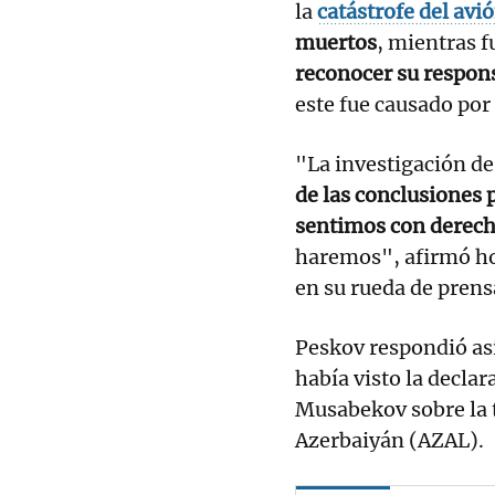
la
catástrofe del avi
muertos
, mientras f
reconocer su respons
este fue causado por
"La investigación de
de las conclusiones 
sentimos con derecho
haremos", afirmó ho
en su rueda de prensa
Peskov respondió así
había visto la decla
Musabekov sobre la t
Azerbaiyán (AZAL).