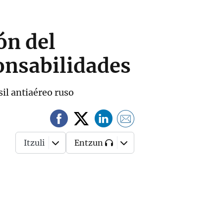
ón del
ponsabilidades
sil antiaéreo ruso
Itzuli
Entzun