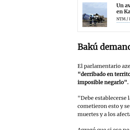
Un av
en Ka
NTM / 
Bakú demand
El parlamentario aze
"derribado en territo
imposible negarlo".
"Debe establecerse l
cometieron esto y s
muertes y a los afect
Agregó que si eso no