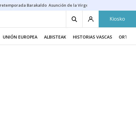
retemporada Barakaldo
Asunción de la Virgen
Casa Targaryen
Gazt
Kiosko
UNIÓN EUROPEA
ALBISTEAK
HISTORIAS VASCAS
ORTZAD