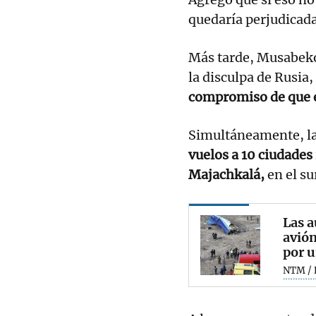
quedaría perjudicada
Más tarde, Musabeko
la disculpa de Rusia
compromiso de que es
Simultáneamente, l
vuelos a 10 ciudades 
Majachkalá,
en el su
Las a
avión
por u
NTM / 