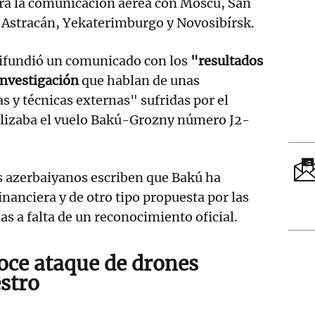
drá la comunicación aérea con Moscú, San
 Astracán, Yekaterimburgo y Novosibírsk.
difundió un comunicado con los
"resultados
investigación
que hablan de unas
as y técnicas externas" sufridas por el
lizaba el vuelo Bakú-Grozny número J2-
s azerbaiyanos escriben que Bakú ha
inanciera y de otro tipo propuesta por las
s a falta de un reconocimiento oficial.
ce ataque de drones
estro