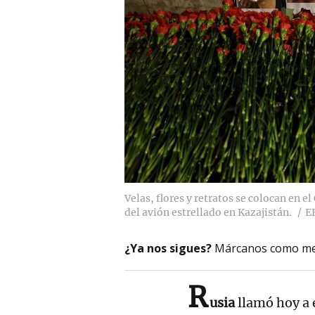
Velas, flores y retratos se colocan en 
del avión estrellado en Kazajistán.
E
¿Ya nos sigues?
Márcanos como me
R
usia
llamó hoy a 