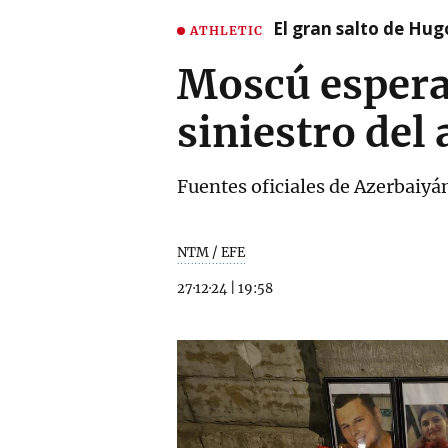
El gran salto de Hug
ATHLETIC
Moscú espera 
siniestro del
Fuentes oficiales de Azerbaiyán
NTM / EFE
27·12·24
|
19:58