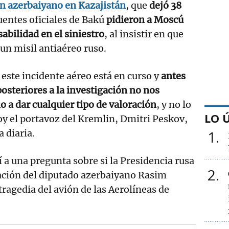
ón azerbaiyano en Kazajistán
, que
dejó 38
uentes oficiales de Bakú
pidieron a Moscú
abilidad en el siniestro
, al insistir en que
 un misil antiaéreo ruso.
 este incidente aéreo está en curso y
antes
posteriores a la investigación no nos
 a dar cualquier tipo de valoración
, y no lo
LO 
y el portavoz del Kremlin, Dmitri Peskov,
 diaria.
1
 a una pregunta sobre si la Presidencia rusa
2
ración del diputado azerbaiyano Rasim
ragedia del avión de las Aerolíneas de