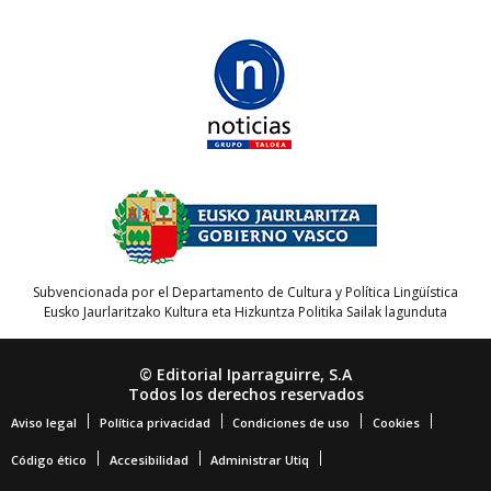
Subvencionada por el Departamento de Cultura y Política Lingüística
Eusko Jaurlaritzako Kultura eta Hizkuntza Politika Sailak lagunduta
© Editorial Iparraguirre, S.A
Todos los derechos reservados
Aviso legal
Política privacidad
Condiciones de uso
Cookies
Código ético
Accesibilidad
Administrar Utiq