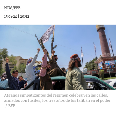
NTM/EFE
15·08·24
|
20:52
Afganos simpatizantes del régimen celebran en las calles,
armados con fusiles, los tres años de los talibán en el poder.
EFE