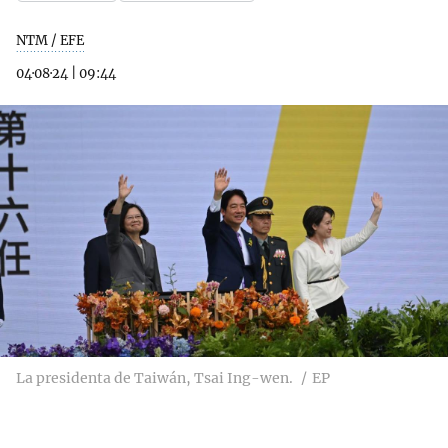
NTM / EFE
04·08·24
|
09:44
La presidenta de Taiwán, Tsai Ing-wen.
EP