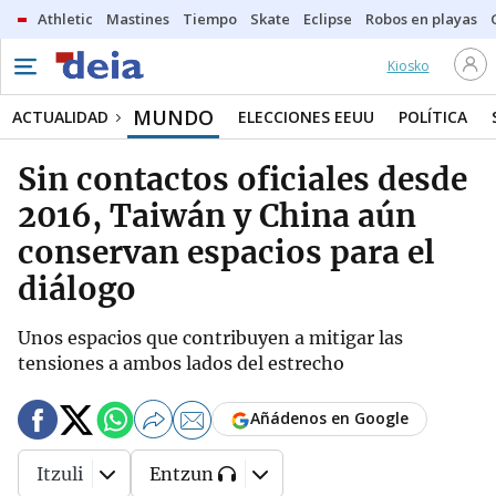
Athletic
Mastines
Tiempo
Skate
Eclipse
Robos en playas
Kiosko
MUNDO
ACTUALIDAD
ELECCIONES EEUU
POLÍTICA
Sin contactos oficiales desde
2016, Taiwán y China aún
conservan espacios para el
diálogo
Unos espacios que contribuyen a mitigar las
tensiones a ambos lados del estrecho
Añádenos en Google
Itzuli
Entzun