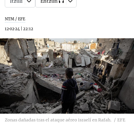
Itzuli
Entzun
NTM / EFE
12·02·24
|
22:12
Zonas dañadas tras el ataque aéreo israelí en Rafah.
EFE