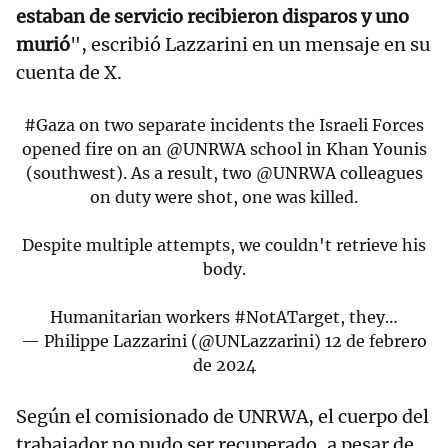
estaban de servicio recibieron disparos y uno
murió
", escribió Lazzarini en un mensaje en su
cuenta de X.
#Gaza
on two separate incidents the Israeli Forces
opened fire on an
@UNRWA
school in Khan Younis
(southwest). As a result, two
@UNRWA
colleagues
on duty were shot, one was killed.
Despite multiple attempts, we couldn't retrieve his
body.
Humanitarian workers
#NotATarget
, they…
— Philippe Lazzarini (@UNLazzarini)
12 de febrero
de 2024
Según el comisionado de UNRWA, el cuerpo del
trabajador no pudo ser recuperado, a pesar de