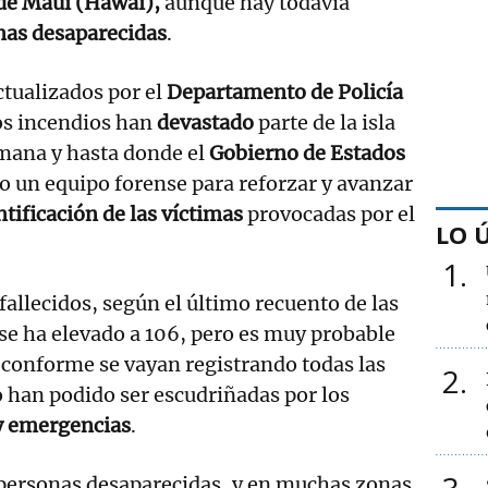
 de Maui (Hawái),
aunque hay todavía
nas desaparecidas
.
ctualizados por el
Departamento de Policía
os incendios han
devastado
parte de la isla
emana y hasta donde el
Gobierno de Estados
 un equipo forense para reforzar y avanzar
tificación de las víctimas
provocadas por el
LO 
1
fallecidos, según el último recuento de las
 se ha elevado a 106, pero es muy probable
 conforme se vayan registrando todas las
2
 han podido ser escudriñadas por los
 y emergencias
.
 personas desaparecidas, y en muchas zonas