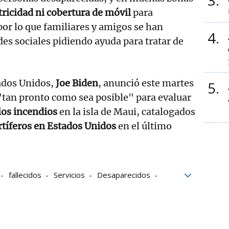
3
tricidad ni cobertura de móvil
para
 por lo que familiares y amigos se han
4
des sociales pidiendo ayuda para tratar de
tados Unidos,
Joe Biden
, anunció este martes
5
"tan pronto como sea posible" para evaluar
los incendios
en la isla de Maui, catalogados
tíferos en Estados Unidos
en el último
fallecidos
Servicios
Desaparecidos
Hawai
Incendios forestales