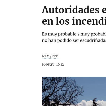
Autoridades e
en los incend
Es muy probable s muy probable
no han podido ser escudriñadas
NTM / EFE
16·08·23
|
10:12