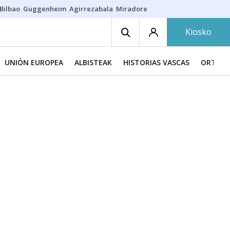
Bilbao
Guggenheim
Agirrezabala
Miradores en Bilbao
Arrese
Sequí
Kiosko
UNIÓN EUROPEA
ALBISTEAK
HISTORIAS VASCAS
ORTZAD