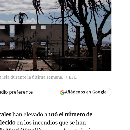
a isla durante la última semana.
EFE
dio preferente
Añádenos en Google
cales
han elevado a
106 el número de
llecido
en los incendios que se han