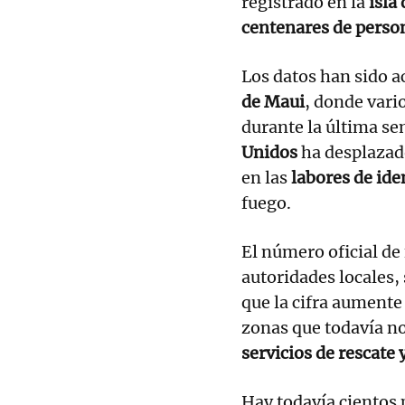
registrado
en la
isla
centenares de perso
Los datos han sido a
de Maui
, donde vari
durante la última s
Unidos
ha desplazado
en las
labores de iden
fuego.
El número oficial de 
autoridades locales,
que la cifra aumente
zonas que todavía no
servicios de rescate
Hay todavía cientos