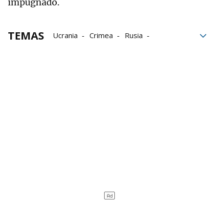
impugnado.
TEMAS
Ucrania
Crimea
Rusia
Ataque terrorista
puente