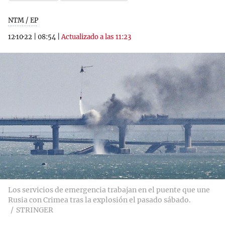
NTM / EP
12·10·22
|
08:54
|
Actualizado a las 11:23
Los servicios de emergencia trabajan en el puente que une
Rusia con Crimea tras la explosión el pasado sábado.
STRINGER