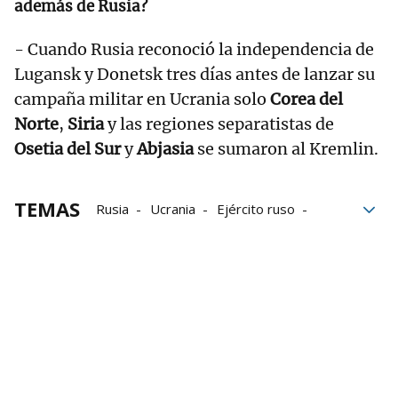
además de Rusia?
- Cuando Rusia reconoció la independencia de
Lugansk y Donetsk tres días antes de lanzar su
campaña militar en Ucrania solo
Corea del
Norte
,
Siria
y las regiones separatistas de
Osetia del Sur
y
Abjasia
se sumaron al Kremlin.
TEMAS
Rusia
Ucrania
Ejército ruso
Datos
Jersón
Ejército
Donetsk
República Popular de Lugansk
República Popular de Donetsk
Luhansk
Referéndum
Anexión
votos
Votación
Invasión Ucrania
Guerra en Ucrania
Volodimir Zelenski
Dmytro Kuleba
Joe Biden