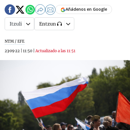
Añádenos en Google
Itzuli
Entzun
NTM / EFE
23·09·22
|
11:50
|
Actualizado a las 11:51