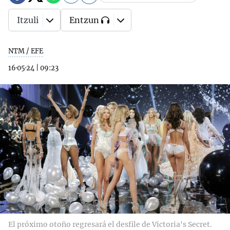
Itzuli
Entzun
NTM / EFE
16·05·24
|
09:23
El próximo otoño regresará el desfile de Victoria's Secret.