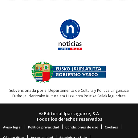
Subvencionada por el Departamento de Cultura y Política Lingüística
Eusko Jaurlaritzako Kultura eta Hizkuntza Politika Sailak lagunduta
© Editorial Iparraguirre, S.A
Todos los derechos reservados
Aviso legal
Política privacidad
Condiciones de uso
Cookies
Código ético
Accesibilidad
Administrar Utiq