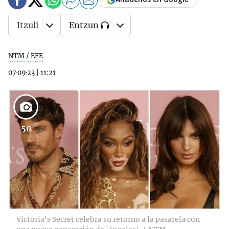
Itzuli
Entzun
NTM / EFE
07·09·23
|
11:21
50
Victoria's Secret celebra su retorno a la pasarela con