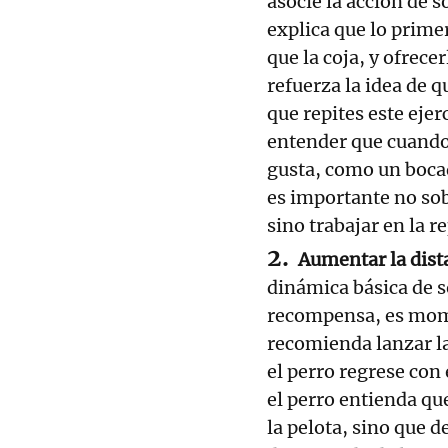
asocie la acción de s
explica que lo primer
que la coja, y ofrece
refuerza la idea de q
que repites este ejer
entender que cuando 
gusta, como un bocadi
es importante no sob
sino trabajar en la r
Aumentar la dist
dinámica básica de s
recompensa, es mome
recomienda lanzar l
el perro regrese con
el perro entienda qu
la pelota, sino que 