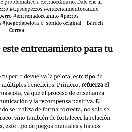
e problemático a extraordinario. Dale clic al
erro
#tipsdeperros
#entrenamientocanino
perro
#entrenadorcanino
#perros
a
#juegodepelota
♬ sonido original - Baruch
Correa
e este entrenamiento para tu
tu perro devuelva la pelota, este tipo de
 múltiples beneficios. Primero,
refuerza el
u mascota, ya que el proceso de enseñanza
municación y la recompensa positiva. El
ndo se realiza de forma correcta, no solo se
ruco, sino también de fortalecer la relación
 este tipo de juegos mentales y físicos