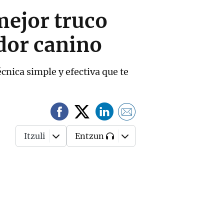
mejor truco
dor canino
nica simple y efectiva que te
Itzuli
Entzun