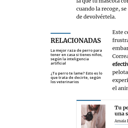
la que tu mascota cor
cuando la recoge, se
de devolvértela.
Este 
RELACIONADAS
frustr
embar
La mejor raza de perro para
tener en casa si tienes niños,
Corre
según la inteligencia
artificial
efecti
pelota
¿Tu perro te lame? Esto es lo
que trata de decirte, según
experi
los veterinarios
el an
Tu pe
una s
Amaia 