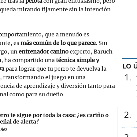
re tras la
pelota
con gran entusiasmo, pero
 queda mirando fijamente sin la intención
comportamiento, que a menudo es
ante, es
más común de lo que parece
. Sin
go, un
entrenador canino
experto, Baruch
a, ha compartido una
técnica simple y
LO 
va
para lograr que tu perro te devuelva la
1
, transformando el juego en una
encia de aprendizaje y diversión tanto para
imal como para su dueño.
2
rro te sigue por toda la casa: ¿es cariño o
eñal de alerta?
Díez