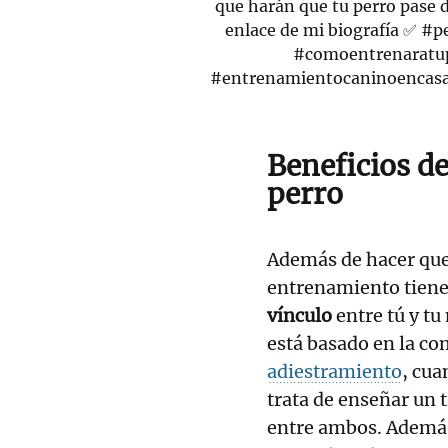
que harán que tu perro pase d
enlace de mi biografía ✅
#p
#comoentrenaratu
#entrenamientocaninoencas
Beneficios d
perro
Además de hacer que 
entrenamiento tiene
vínculo
entre tú y t
está basado en la co
adiestramiento
, cua
trata de enseñar un t
entre ambos. Además,