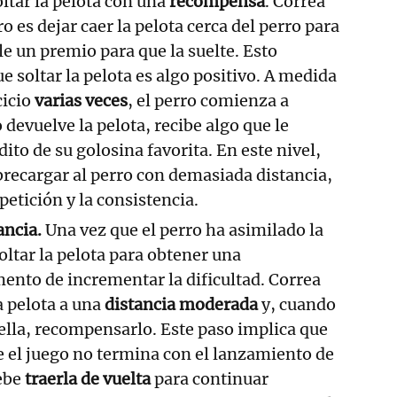
oltar la pelota con una
recompensa
. Correa
o es dejar caer la pelota cerca del perro para
rle un premio para que la suelte. Esto
ue soltar la pelota es algo positivo. A medida
cicio
varias veces
, el perro comienza a
devuelve la pelota, recibe algo que le
to de su golosina favorita. En este nivel,
recargar al perro con demasiada distancia,
epetición y la consistencia.
ancia.
Una vez que el perro ha asimilado la
oltar la pelota para obtener una
nto de incrementar la dificultad. Correa
a pelota a una
distancia moderada
y, cuando
 ella, recompensarlo. Este paso implica que
e el juego no termina con el lanzamiento de
debe
traerla de vuelta
para continuar