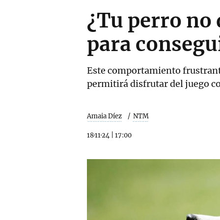
¿Tu perro no 
para consegu
Este comportamiento frustrante
permitirá disfrutar del juego c
Amaia Díez
NTM
18·11·24
|
17:00