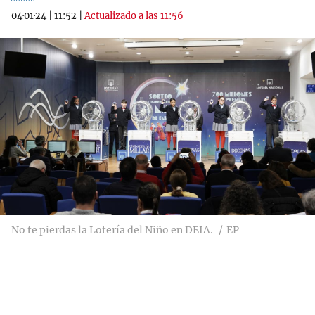
04·01·24
|
11:52
|
Actualizado a las 11:56
No te pierdas la Lotería del Niño en DEIA.
EP