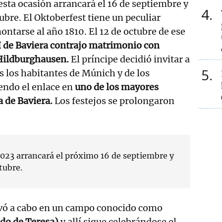
 esta ocasión arrancará el 16 de septiembre y
4
ubre. El Oktoberfest tiene un peculiar
ontarse al año 1810. El 12 de octubre de ese
 I de Baviera contrajo matrimonio con
 Hildburghausen.
El príncipe decidió invitar a
5
os los habitantes de Múnich y de los
endo el enlace en
uno de los mayores
a de Baviera.
Los festejos se prolongaron
2023 arrancará el próximo 16 de septiembre y
tubre.
levó a cabo en un campo conocido como
do de Teresa)
y allí sigue celebrándose el