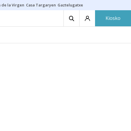
 de la Virgen
Casa Targaryen
Gaztelugatxe
Athletic
Aste Nagusia
C
Kiosko