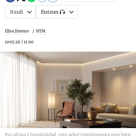
Itzuli
Entzun
Elisa Jimeno
NTM
10·05·26
|
11:00
Por altura y frondosidad, este árbol complementa muy bien