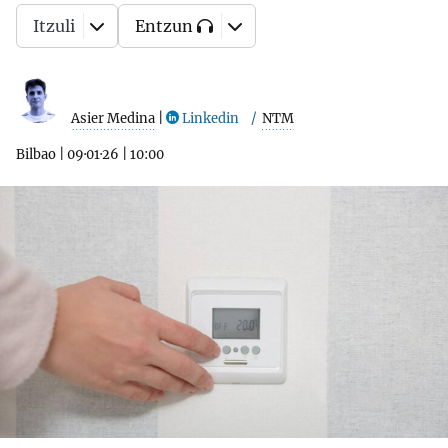
Itzuli
Entzun
Asier Medina
|
Linkedin
NTM
Bilbao
|
09·01·26
|
10:00