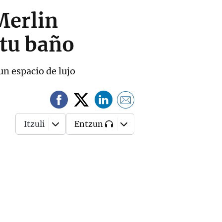
Merlin
 tu baño
un espacio de lujo
Itzuli
Entzun