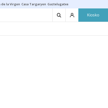
 de la Virgen
Casa Targaryen
Gaztelugatxe
Athletic
Aste Nagusia
C
Kiosko