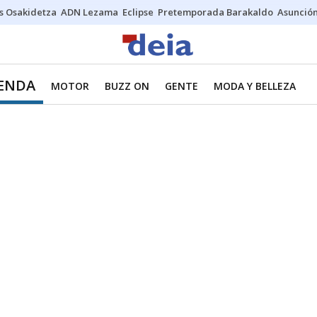
s Osakidetza
ADN Lezama
Eclipse
Pretemporada Barakaldo
Asunción
IENDA
MOTOR
BUZZ ON
GENTE
MODA Y BELLEZA