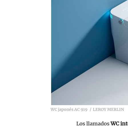
WC japonés AC 919
LEROY MERLIN
Los llamados
WC int