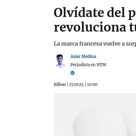
Olvídate del 
revoluciona t
La marca francesa vuelve a sorp
Asier Medina
Periodista en NTM
Bilbao
|
15·10·25
|
10:00