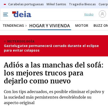
Carabelas portuguesas
Mikel Santos
Tragedia Biescas
Cuerp
Kiosko
HOGAR Y VIVIENDA
TENDENCIAS
MOTOR
BUZZ O
METEREOLOGÍA
Gaztelugatxe permanecerá cerrado durante el eclipse
para evitar colapsos
Adiós a las manchas del sofá:
los mejores trucos para
dejarlo como nuevo
Con los tips adecuados, es posible eliminar el polvo y
la suciedad más persistentes devolviéndole su
aspecto original