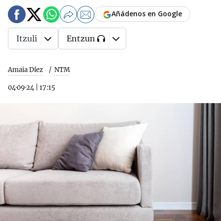
Añádenos en Google
Itzuli
Entzun
Amaia Díez
NTM
04·09·24
|
17:15