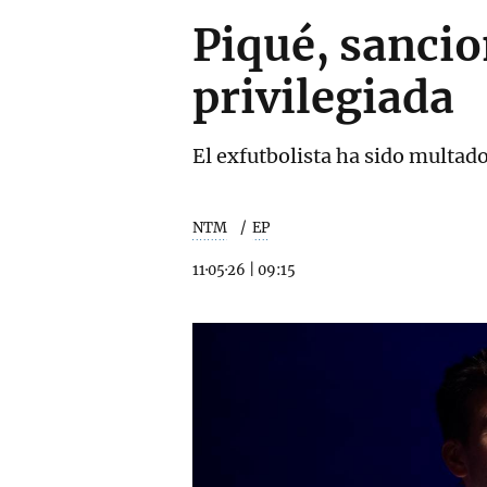
Piqué, sanci
privilegiada
El exfutbolista ha sido multad
NTM
EP
11·05·26
|
09:15