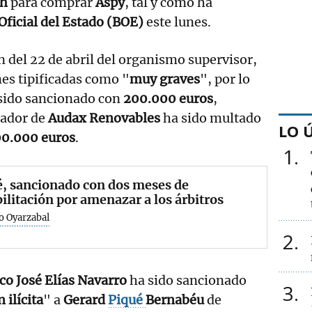
th
para comprar
Aspy
, tal y como ha
Oficial del Estado (BOE)
este lunes.
 del 22 de abril del organismo supervisor,
nes tipificadas como "
muy graves
", por lo
 sido sancionado con
200.000 euros
,
dador de
Audax Renovables
ha sido multado
LO 
00.000 euros
.
1
, sancionado con dos meses de
ilitación por amenazar a los árbitros
o Oyarzabal
2
co José Elías Navarro
ha sido sancionado
3
ilícita
" a
Gerard
Piqué
Bernabéu
de