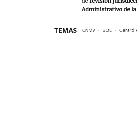
de
revisión jurisdicc
Administrativo de la
TEMAS
CNMV
BOE
Gerard 
Comisión Nacional del Me