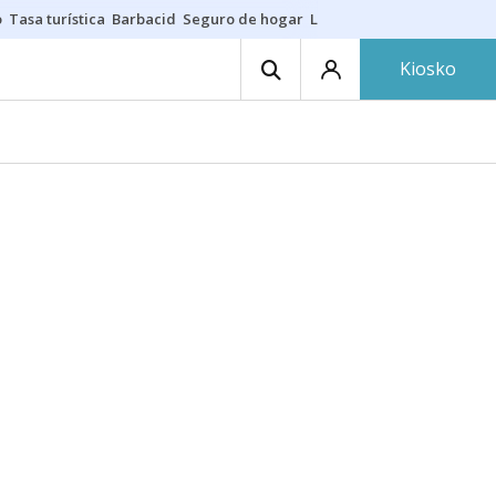
o
Tasa turística
Barbacid
Seguro de hogar
Lío Athletic-Osasuna
Mast
Kiosko