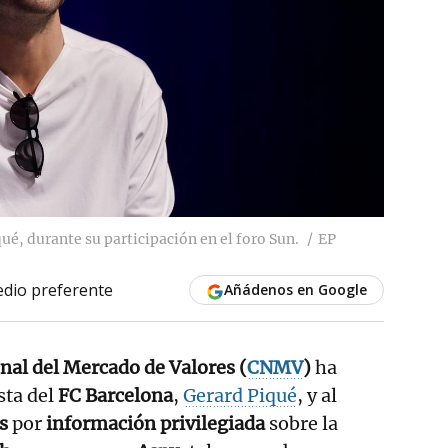
ué, durante su participación en el foro Sun.
EP
dio preferente
Añádenos en Google
al del Mercado de Valores (
CNMV
)
ha
sta del
FC Barcelona
,
Gerard Piqué
, y al
s
por
información privilegiada
sobre la