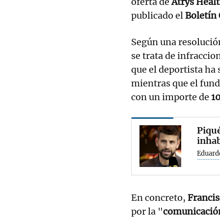
oferta de
Atrys Heal
publicado el
Boletín 
Según una resolución
se trata de infraccio
que el deportista ha
mientras que el fun
con un importe de
1
Piqué
inhab
Eduard
En concreto,
Francis
por la "
comunicación 