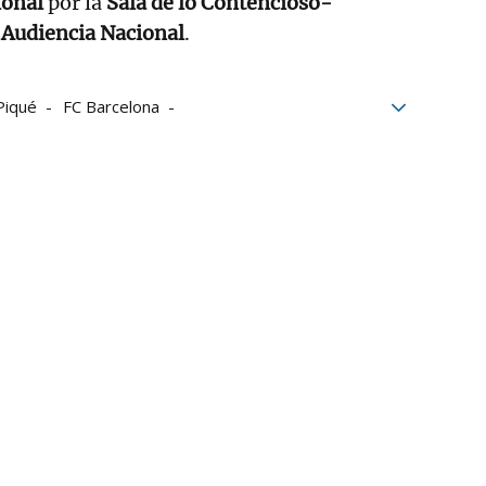
ional
por la
Sala de lo Contencioso-
 Audiencia Nacional
.
Piqué
FC Barcelona
rcado de Valores