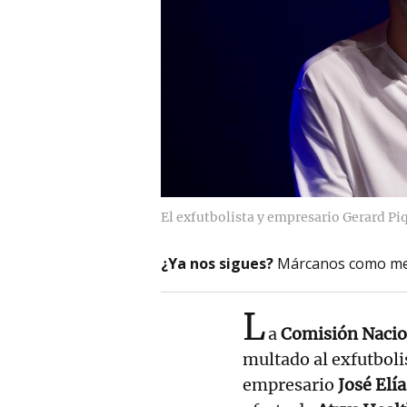
El exfutbolista y empresario Gerard Piq
¿Ya nos sigues?
Márcanos como me
L
a
Comisión Nacion
multado al exfutboli
empresario
José Elía