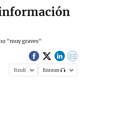
 información
como "muy graves"
Itzuli
Entzun