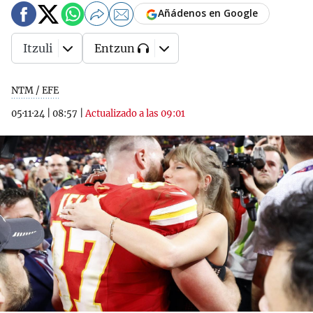
Añádenos en Google
Itzuli
Entzun
NTM / EFE
05·11·24
|
08:57
|
Actualizado a las 09:01