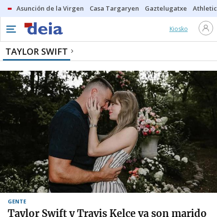
Asunción de la Virgen
Casa Targaryen
Gaztelugatxe
Athletic
Kiosko
TAYLOR SWIFT
GENTE
Taylor Swift y Travis Kelce ya son marido