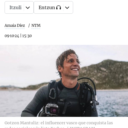
Itzuli
Entzun
Amaia Díez
NTM
09·10·24
|
15:30
Gotzon Mantuliz: el influencer vasco que conquista las