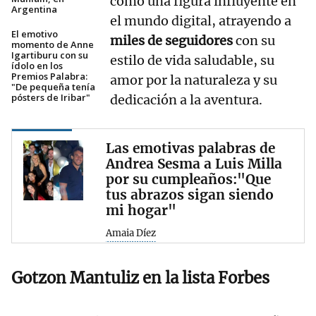
como una figura influyente en
Argentina
el mundo digital, atrayendo a
El emotivo
miles de seguidores
con su
momento de Anne
Igartiburu con su
estilo de vida saludable, su
ídolo en los
Premios Palabra:
amor por la naturaleza y su
"De pequeña tenía
pósters de Iribar"
dedicación a la aventura.
Las emotivas palabras de
Andrea Sesma a Luis Milla
por su cumpleaños:"Que
tus abrazos sigan siendo
mi hogar"
Amaia Díez
Gotzon Mantuliz en la lista Forbes