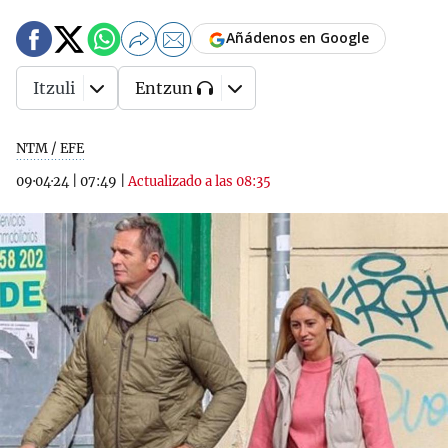
Añádenos en Google
Itzuli
Entzun
NTM / EFE
09·04·24
|
07:49
|
Actualizado a las 08:35