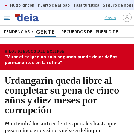
Hugo Rincón
Puerto de Bilbao
Tasa turística
Seguro de hoga
Kiosko
GENTE
TENDENCIAS
RECUERDOS DEL PUEBLO DE...
LOS RIESGOS DEL ECLIPSE
“Mirar el eclipse un solo segundo puede dejar daños
permanentes en la retina”
Urdangarin queda libre al
completar su pena de cinco
años y diez meses por
corrupción
Mantendrá los antecedentes penales hasta que
pasen cinco años si no vuelve a delinquir