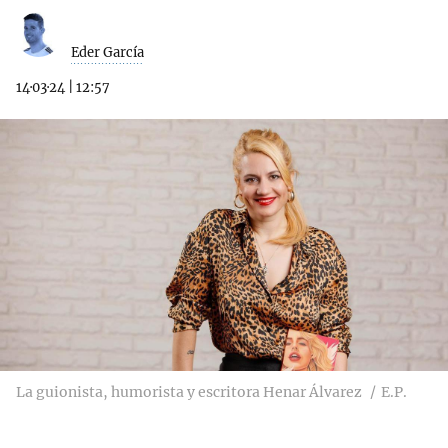
Eder García
14·03·24
|
12:57
La guionista, humorista y escritora Henar Álvarez
E.P.