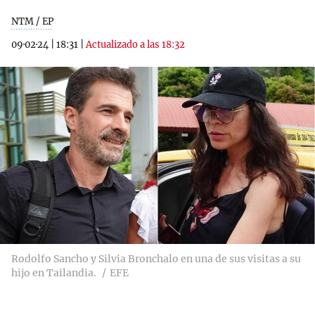
NTM / EP
09·02·24
|
18:31
|
Actualizado a las 18:32
Rodolfo Sancho y Silvia Bronchalo en una de sus visitas a su
hijo en Tailandia.
EFE