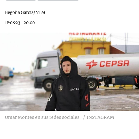
Begoña García/NTM
18·08·23
|
20:00
Omar Montes en sus redes sociales.
INSTAGRAM