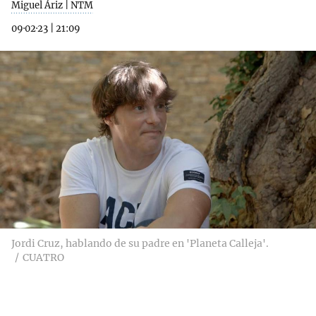
Miguel Áriz | NTM
09·02·23
|
21:09
Jordi Cruz, hablando de su padre en 'Planeta Calleja'.
CUATRO