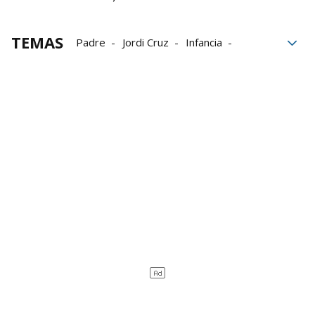
TEMAS
Padre
Jordi Cruz
Infancia
Relación
famosos
Jesús Calleja
Planeta Calleja
Cuatro
Televisión