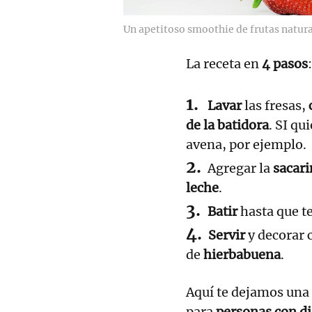
Un apetitoso smoothie de frutas natura
La receta en
4 pasos
:
Lavar
las fresas,
de la batidora
. SI qu
avena, por ejemplo.
Agregar la
sacari
leche
.
Batir
hasta que t
Servir
y decorar 
de
hierbabuena
.
Aquí te dejamos una
para
personas con di