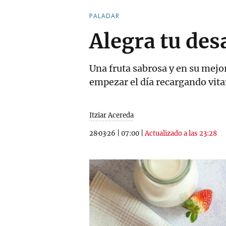
PALADAR
Alegra tu de
Una fruta sabrosa y en su mej
empezar el día recargando vit
Itziar Acereda
28·03·26
|
07:00
|
Actualizado a las 23:28