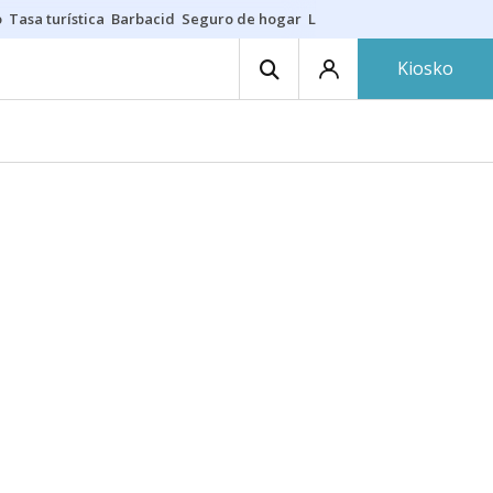
o
Tasa turística
Barbacid
Seguro de hogar
Lío Athletic-Osasuna
Mast
Kiosko