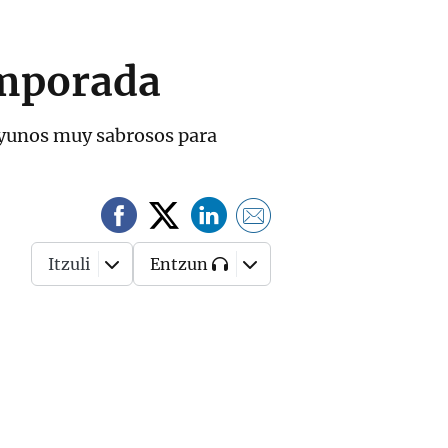
emporada
ayunos muy sabrosos para
Itzuli
Entzun