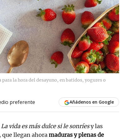
a para la hora del desayuno, en batidos, yogures o
dio preferente
Añádenos en Google
e
La vida es más dulce si le sonríes
y las
 que llegan ahora
maduras y plenas de