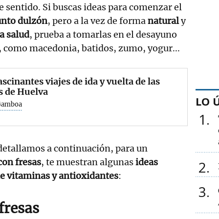
e sentido. Si buscas ideas para comenzar el
unto dulzón
, pero a la vez de forma
natural
y
la salud
, prueba a tomarlas en el desayuno
, como macedonia, batidos, zumo, yogur...
ascinantes viajes de ida y vuelta de las
s de Huelva
LO 
 Gamboa
1
detallamos a continuación, para un
con fresas
, te muestran algunas
ideas
2
de vitaminas y antioxidantes
:
3
fresas