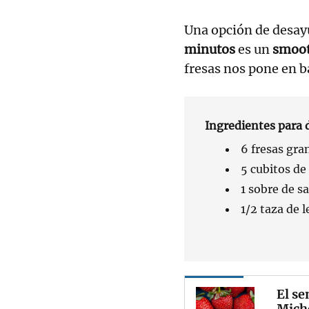
Una opción de desayu
minutos
es un
smoot
fresas nos pone en b
Ingredientes para d
6 fresas gra
5 cubitos de
1 sobre de s
1/2 taza de 
El se
Miche