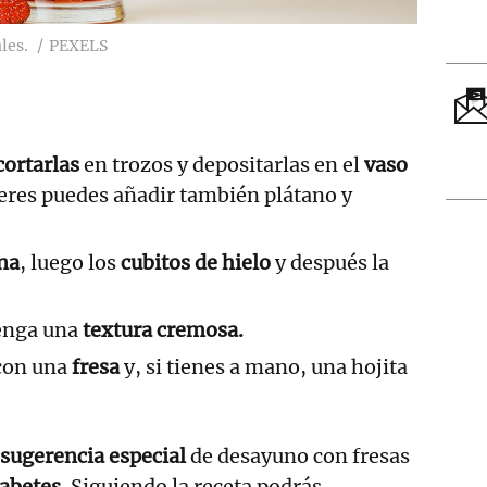
les.
PEXELS
cortarlas
en trozos y depositarlas en el
vaso
ieres puedes añadir también plátano y
na
, luego los
cubitos de hielo
y después la
enga una
textura cremosa.
con una
fresa
y, si tienes a mano, una hojita
sugerencia especial
de desayuno con fresas
abetes
. Siguiendo la receta podrás