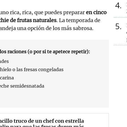
4
no rica, rica, que puedes preparar
en cinco
hie de frutas naturales
. La temporada de
5
andeja una opción de los más sabrosa.
os raciones (o por si te apetece repetir):
ndes
 hielo o las fresas congeladas
acarina
leche semidesnatada
ncillo truco de un chef con estrella
lin para que las fresas duren más