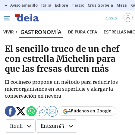
Aviso amarillo
Italia
Eclipse
Terzic
Cruz Gorbeia
Messi
G
Kiosko
GASTRONOMÍA
VIVIR
DE PURA CEPA
ESTRELLAS MIC
El sencillo truco de un chef
con estrella Michelin para
que las fresas duren más
El cocinero propone un método para reducir los
microorganismos en su superficie y alargar la
conservación en nevera
Añádenos en Google
Itzuli
Entzun