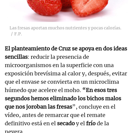
Las fresas aportan muchos nutrientes y pocas calorías.
F.P.
El planteamiento de Cruz se apoya en dos ideas
sencillas
: reducir la presencia de
microorganismos en la superficie con una
exposición brevísima al calor y, después, evitar
que el envase se convierta en un microclima
húmedo que acelere el moho.
“En esos tres
segundos hemos eliminado los bichos malos
que nos joroban las fresas
”, concluye en el
vídeo, antes de remarcar que el remate
definitivo está en el
secado
y el
frío
de la
nevera.