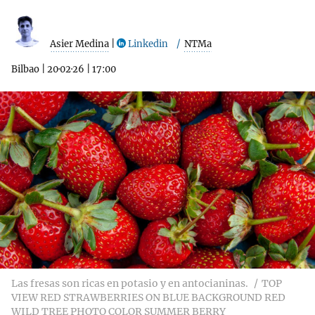
Asier Medina
|
Linkedin
NTMa
Bilbao
|
20·02·26
|
17:00
Las fresas son ricas en potasio y en antocianinas.
TOP
VIEW RED STRAWBERRIES ON BLUE BACKGROUND RED
WILD TREE PHOTO COLOR SUMMER BERRY