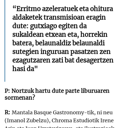
“Erritmo azeleratuek eta ohitura
aldaketek transmisioan eragin
dute: gutxiago egiten da
sukaldean etxean eta, horrekin
batera, belaunaldiz belaunaldi
sutegien inguruan pasatzen zen
ezagutzaren zati bat desagertzen
hasi da"
Nortzuk hartu dute parte liburuaren
sormenan?
Mantala Basque Gastronomy-tik, ni neu
(Imanol Zubelzu), Chroma Estudiotik Irene