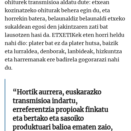
ohiturek transmisioa aldatu dute: etxean
kozinatzeko ohiturak behera egin du, eta
horrekin batera, belaunaldiz belaunaldi etxeko
sukaldean egosi den jakintzaren zati bat
lausotzen hasi da. ETXETIKek eten horri heldu
nahi dio: plater bat ez da plater hutsa, baizik
eta lurraldea, denborak, lanbideak, hizkuntza
eta harremanak ere badirela gogorarazi nahi
du.
“Hortik aurrera, euskarazko
transmisioa indartu,
erreferentzia propioak finkatu
eta bertako eta sasoiko
produktuari balioa ematen zaio,