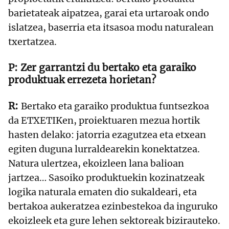
barietateak aipatzea, garai eta urtaroak ondo
islatzea, baserria eta itsasoa modu naturalean
txertatzea.
Zer garrantzi du bertako eta garaiko
produktuak errezeta horietan?
Bertako eta garaiko produktua funtsezkoa
da ETXETIKen, proiektuaren mezua hortik
hasten delako: jatorria ezagutzea eta etxean
egiten duguna lurraldearekin konektatzea.
Natura ulertzea, ekoizleen lana balioan
jartzea… Sasoiko produktuekin kozinatzeak
logika naturala ematen dio sukaldeari, eta
bertakoa aukeratzea ezinbestekoa da inguruko
ekoizleek eta gure lehen sektoreak bizirauteko.