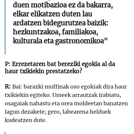
duen motibazioa ez da bakarra,
elkar elikatzen duten lau
ardatzen bidegurutzea baizik:
hezkuntzakoa, familiakoa,
kulturala eta gastronomikoa"
Errezetaren bat bereziki egokia al da
haur txikiekin prestatzeko?
Bai: barazki muffinak oso egokiak dira haur
txikiekin egiteko. Umeek arrautzak irabiatu,
osagaiak nahastu eta orea moldeetan banatzen
lagun dezakete; gero, labearena helduek
kudeatzen dute.