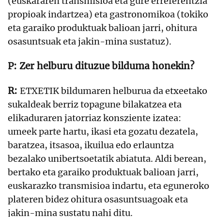
(euskararen transmisioa eta gure erreferentzia
propioak indartzea) eta gastronomikoa (tokiko
eta garaiko produktuak balioan jarri, ohitura
osasuntsuak eta jakin-mina sustatuz).
Zer helburu dituzue bilduma honekin?
ETXETIK bildumaren helburua da etxeetako
sukaldeak berriz topagune bilakatzea eta
elikaduraren jatorriaz konsziente izatea:
umeek parte hartu, ikasi eta gozatu dezatela,
baratzea, itsasoa, ikuilua edo erlauntza
bezalako unibertsoetatik abiatuta. Aldi berean,
bertako eta garaiko produktuak balioan jarri,
euskarazko transmisioa indartu, eta eguneroko
plateren bidez ohitura osasuntsuagoak eta
jakin-mina sustatu nahi ditu.