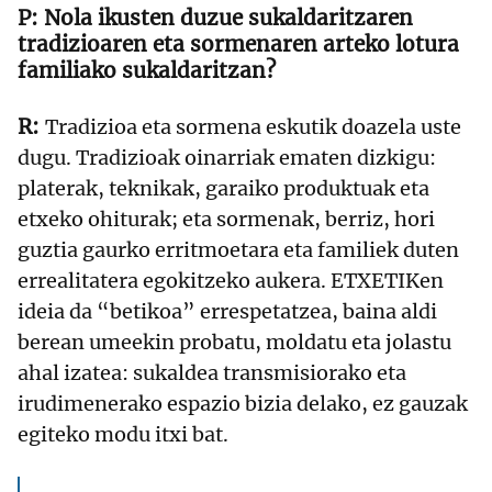
Nola ikusten duzue sukaldaritzaren
tradizioaren eta sormenaren arteko lotura
familiako sukaldaritzan?
Tradizioa eta sormena eskutik doazela uste
dugu. Tradizioak oinarriak ematen dizkigu:
platerak, teknikak, garaiko produktuak eta
etxeko ohiturak; eta sormenak, berriz, hori
guztia gaurko erritmoetara eta familiek duten
errealitatera egokitzeko aukera. ETXETIKen
ideia da “betikoa” errespetatzea, baina aldi
berean umeekin probatu, moldatu eta jolastu
ahal izatea: sukaldea transmisiorako eta
irudimenerako espazio bizia delako, ez gauzak
egiteko modu itxi bat.