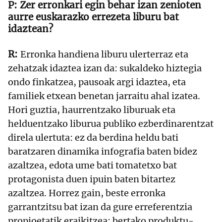
Zer erronkari egin behar izan zenioten
aurre euskarazko errezeta liburu bat
idaztean?
Erronka handiena liburu ulerterraz eta
zehatzak idaztea izan da: sukaldeko hiztegia
ondo finkatzea, pausoak argi idaztea, eta
familiek etxean benetan jarraitu ahal izatea.
Hori guztia, haurrentzako liburuak eta
helduentzako liburua publiko ezberdinarentzat
direla ulertuta: ez da berdina heldu bati
baratzaren dinamika infografia baten bidez
azaltzea, edota ume bati tomatetxo bat
protagonista duen ipuin baten bitartez
azaltzea. Horrez gain, beste erronka
garrantzitsu bat izan da gure erreferentzia
propioetatik eraikitzea: bertako produktu-