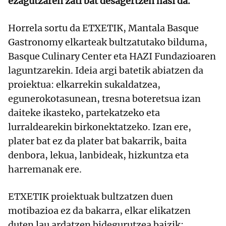
ezagutzaren zati bat desagertzen hasi da.
Horrela sortu da ETXETIK, Mantala Basque
Gastronomy elkarteak bultzatutako bilduma,
Basque Culinary Center eta HAZI Fundazioaren
laguntzarekin. Ideia argi batetik abiatzen da
proiektua: elkarrekin sukaldatzea,
egunerokotasunean, tresna boteretsua izan
daiteke ikasteko, partekatzeko eta
lurraldearekin birkonektatzeko. Izan ere,
plater bat ez da plater bat bakarrik, baita
denbora, lekua, lanbideak, hizkuntza eta
harremanak ere.
ETXETIK proiektuak bultzatzen duen
motibazioa ez da bakarra, elkar elikatzen
duten lau ardatzen bidegurutzea baizik: