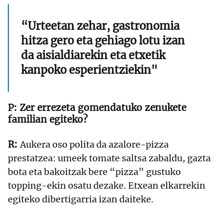
“Urteetan zehar, gastronomia
hitza gero eta gehiago lotu izan
da aisialdiarekin eta etxetik
kanpoko esperientziekin"
Zer errezeta gomendatuko zenukete
familian egiteko?
Aukera oso polita da azalore-pizza
prestatzea: umeek tomate saltsa zabaldu, gazta
bota eta bakoitzak bere “pizza” gustuko
topping-ekin osatu dezake. Etxean elkarrekin
egiteko dibertigarria izan daiteke.