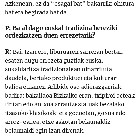
Azkenean, ez da “osagai bat” bakarrik: ohitura
bat eta begirada bat da.
Ba al dago euskal tradizioa bereziki
ordezkatzen duen errezetarik?
Bai. Izan ere, liburuaren sarreran bertan
esaten dugu errezeta guztiak euskal
sukaldaritza tradizionalean oinarrituta
daudela, bertako produktuei eta kulturari
balioa emanez. Adibide oso adierazgarriak
badira: bakailaoa Bizkaiko eran, txipiroi beteak
tintan edo antxoa arrautzeztatuak bezalako
itsasoko klasikoak; eta gozoetan, goxua edo
arroz-esnea, etxe askotan belaunaldiz
belaunaldi egin izan direnak.