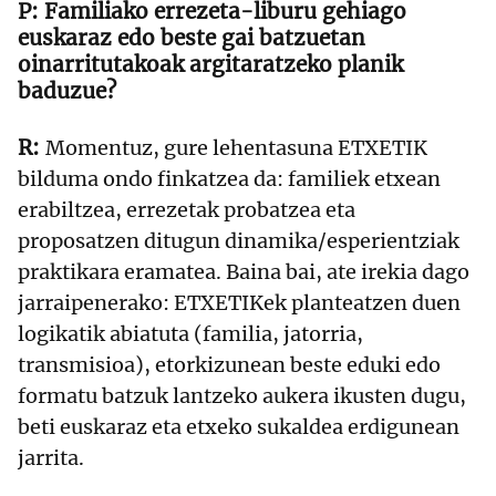
Familiako errezeta-liburu gehiago
euskaraz edo beste gai batzuetan
oinarritutakoak argitaratzeko planik
baduzue?
Momentuz, gure lehentasuna ETXETIK
bilduma ondo finkatzea da: familiek etxean
erabiltzea, errezetak probatzea eta
proposatzen ditugun dinamika/esperientziak
praktikara eramatea. Baina bai, ate irekia dago
jarraipenerako: ETXETIKek planteatzen duen
logikatik abiatuta (familia, jatorria,
transmisioa), etorkizunean beste eduki edo
formatu batzuk lantzeko aukera ikusten dugu,
beti euskaraz eta etxeko sukaldea erdigunean
jarrita.