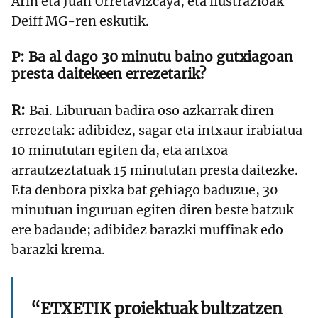
Arin eta Juan Urretavizcaya, eta ilustrazioak
Deiff MG-ren eskutik.
Ba al dago 30 minutu baino gutxiagoan
presta daitekeen errezetarik?
Bai. Liburuan badira oso azkarrak diren
errezetak: adibidez, sagar eta intxaur irabiatua
10 minututan egiten da, eta antxoa
arrautzeztatuak 15 minututan presta daitezke.
Eta denbora pixka bat gehiago baduzue, 30
minutuan inguruan egiten diren beste batzuk
ere badaude; adibidez barazki muffinak edo
barazki krema.
“ETXETIK proiektuak bultzatzen