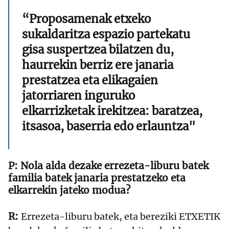
“Proposamenak etxeko
sukaldaritza espazio partekatu
gisa suspertzea bilatzen du,
haurrekin berriz ere janaria
prestatzea eta elikagaien
jatorriaren inguruko
elkarrizketak irekitzea: baratzea,
itsasoa, baserria edo erlauntza"
Nola alda dezake errezeta-liburu batek
familia batek janaria prestatzeko eta
elkarrekin jateko modua?
Errezeta-liburu batek, eta bereziki ETXETIK