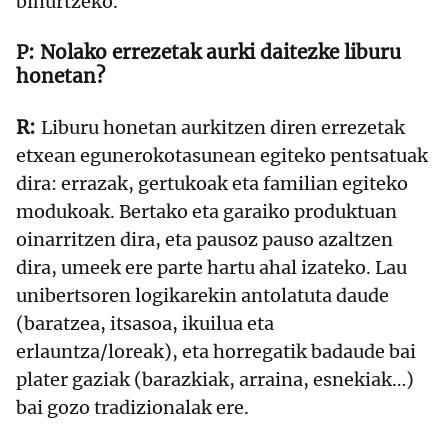
bihurtzeko.
Nolako errezetak aurki daitezke liburu
honetan?
Liburu honetan aurkitzen diren errezetak
etxean egunerokotasunean egiteko pentsatuak
dira: errazak, gertukoak eta familian egiteko
modukoak. Bertako eta garaiko produktuan
oinarritzen dira, eta pausoz pauso azaltzen
dira, umeek ere parte hartu ahal izateko. Lau
unibertsoren logikarekin antolatuta daude
(baratzea, itsasoa, ikuilua eta
erlauntza/loreak), eta horregatik badaude bai
plater gaziak (barazkiak, arraina, esnekiak…)
bai gozo tradizionalak ere.