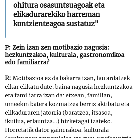
ohitura osasuntsuagoak eta
elikadurarekiko harreman
kontzienteagoa sustatuz"
Zein izan zen motibazio nagusia:
hezkuntzakoa, kulturala, gastronomikoa
edo familiarra?
Motibazioa ez da bakarra izan, lau ardatzek
elkar elikatu dute, baina nagusia hezkuntzakoa
eta familiarra izan da: etxean, familian,
umeekin batera kozinatzea berriz aktibatu eta
elikaduraren jatorria (baratzea, itsasoa,
ikuilua, erlauntza…) hizketagai izateko.
Horretatik dator gainerakoa: kulturala