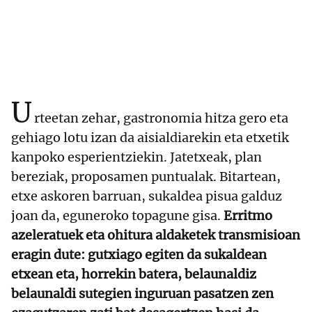
U
rteetan zehar, gastronomia hitza gero eta
gehiago lotu izan da aisialdiarekin eta etxetik
kanpoko esperientziekin. Jatetxeak, plan
bereziak, proposamen puntualak. Bitartean,
etxe askoren barruan, sukaldea pisua galduz
joan da, eguneroko topagune gisa.
Erritmo
azeleratuek eta ohitura aldaketek transmisioan
eragin dute: gutxiago egiten da sukaldean
etxean eta, horrekin batera, belaunaldiz
belaunaldi sutegien inguruan pasatzen zen