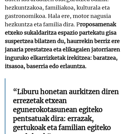
hezkuntzakoa, familiakoa, kulturala eta
gastronomikoa. Hala ere, motor nagusia
hezkuntza eta familia dira. P
roposamenak
etxeko sukaldaritza espazio partekatu gisa
suspertzea bilatzen du, haurrekin berriz ere
janaria prestatzea eta elikagaien jatorriaren
inguruko elkarrizketak irekitzea: baratzea,
itsasoa, baserria edo erlauntza.
“Liburu honetan aurkitzen diren
errezetak etxean
egunerokotasunean egiteko
pentsatuak dira: errazak,
gertukoak eta familian egiteko