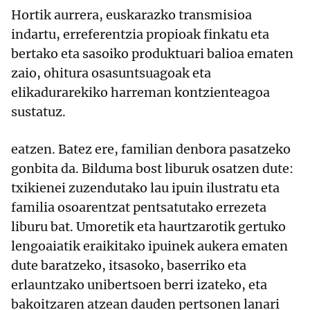
Hortik aurrera, euskarazko transmisioa
indartu, erreferentzia propioak finkatu eta
bertako eta sasoiko produktuari balioa ematen
zaio, ohitura osasuntsuagoak eta
elikadurarekiko harreman kontzienteagoa
sustatuz.
eatzen. Batez ere, familian denbora pasatzeko
gonbita da. Bilduma bost liburuk osatzen dute:
txikienei zuzendutako lau ipuin ilustratu eta
familia osoarentzat pentsatutako errezeta
liburu bat. Umoretik eta haurtzarotik gertuko
lengoaiatik eraikitako ipuinek aukera ematen
dute baratzeko, itsasoko, baserriko eta
erlauntzako unibertsoen berri izateko, eta
bakoitzaren atzean dauden pertsonen lanari