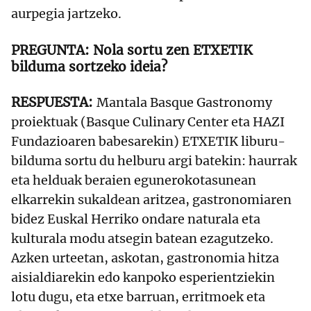
aurpegia jartzeko.
Nola sortu zen ETXETIK
bilduma sortzeko ideia?
Mantala Basque Gastronomy
proiektuak (Basque Culinary Center eta HAZI
Fundazioaren babesarekin) ETXETIK liburu-
bilduma sortu du helburu argi batekin: haurrak
eta helduak beraien egunerokotasunean
elkarrekin sukaldean aritzea, gastronomiaren
bidez Euskal Herriko ondare naturala eta
kulturala modu atsegin batean ezagutzeko.
Azken urteetan, askotan, gastronomia hitza
aisialdiarekin edo kanpoko esperientziekin
lotu dugu, eta etxe barruan, erritmoek eta