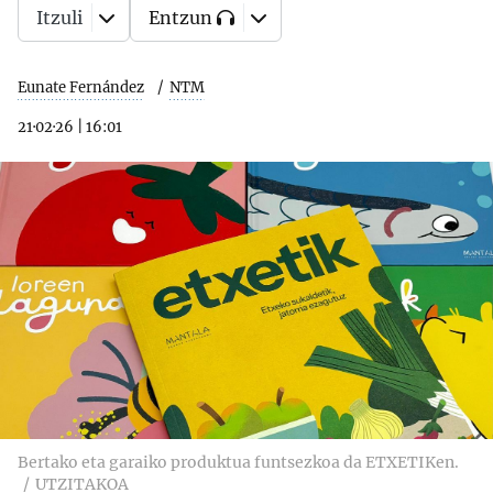
Itzuli
Entzun
Eunate Fernández
NTM
21·02·26
|
16:01
Bertako eta garaiko produktua funtsezkoa da ETXETIKen.
UTZITAKOA