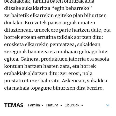
bezalakoak, familia baten ohiturak alda
ditzake sukaldaritza “egin beharreko”
zerbaitetik elkarrekin egiteko plan bihurtzen
duelako. Errezetek pauso argiak ematen
dituztenean, umeek ere parte hartzen dute, eta
horrek etxean errutina txikiak sortzen ditu:
erosketa elkarrekin pentsatzea, sukaldean
zereginak banatzea eta mahaian gehiago hitz
egitea. Gainera, produktuen jatorria eta sasoia
kontuan hartzen hasten zara, eta horrek
erabakiak aldatzen ditu: zer erosi, nola
prestatu eta zer baloratu. Azkenean, sukaldea
eta mahaia topagune bihurtzen dira berriro.
TEMAS
Familia
Natura
Liburuak
Basque Culinary Center