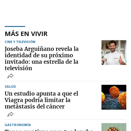
MÁS EN VIVIR
CINE Y TELEVISIÓN
Joseba Arguiñano revela la
identidad de su próximo
invitado: una estrella de la
televisión
SALUD
Un estudio apunta a que el
Viagra podría limitar la
metástasis del cáncer
GASTRONOMÍA