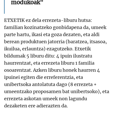
modukoak"
ETXETIK ez dela errezeta-liburu hutsa:
familian kozinatzeko gonbidapena da, umeek
parte hartu, ikasi eta goza dezaten, eta aldi
berean produktuen jatorria (baratzea, itsasoa,
ikuilua, erlauntza) ezagutzeko. Etxetik
bildumak 5 liburu ditu: 4 ipuin ilustratu
haurrentzat, eta errezeta liburu 1 familia
osoarentzat. Azken liburu honek haurren 4
ipuinei egiten die erreferentzia, eta
unibertsoka antolatuta dago (8 errezeta +
umeentzako proposamen bat unibertsoko), eta
errezeta askotan umeek non lagundu
dezaketen ere adierazten da.