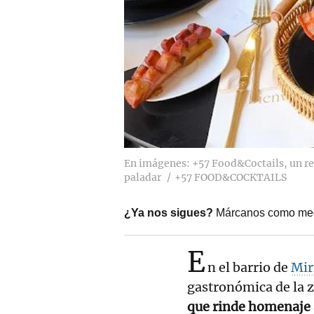
En imágenes: +57 Food&Coctails, un re
paladar
+57 FOOD&COCKTAILS
¿Ya nos sigues?
Márcanos como med
E
n el barrio de
Mir
gastronómica de la 
que rinde homenaje 