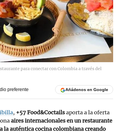
staurante para conectar con Colombia a través del
io preferente
Añádenos en Google
ibilla
,
+57 Food&Coctails
aporta a la oferta
zona
aires internacionales en un restaurante
a la auténtica cocina colombiana creando