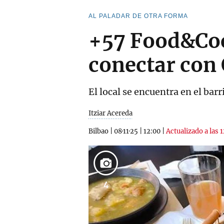
AL PALADAR DE OTRA FORMA
+57 Food&Coct
conectar con 
El local se encuentra en el barr
Itziar Acereda
Bilbao
|
08·11·25
|
12:00
|
Actualizado a las 
4