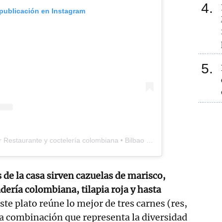
4
 publicación en Instagram
5
Una publicación compartida por Restaurante y coctelería colombiana • Bilbao (@mas57bilbao)
 de la casa sirven cazuelas de marisco,
dería colombiana, tilapia roja y hasta
ste plato reúne lo mejor de tres carnes (res,
na combinación que representa la diversidad