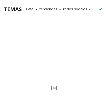
TEMAS
Café
tendencias
redes sociales
energía
Masa muscular
Ayuno
Pérdida de peso