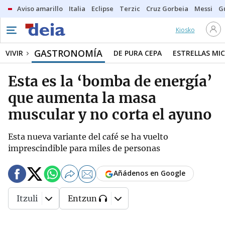
Aviso amarillo
Italia
Eclipse
Terzic
Cruz Gorbeia
Messi
G
Kiosko
GASTRONOMÍA
VIVIR
DE PURA CEPA
ESTRELLAS MIC
Esta es la ‘bomba de energía’
que aumenta la masa
muscular y no corta el ayuno
Esta nueva variante del café se ha vuelto
imprescindible para miles de personas
Añádenos en Google
Itzuli
Entzun