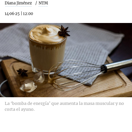
Diana Jiménez
NTM
14·06·25
|
12:00
La ‘bomba de energía’ que aumenta la masa muscular y no
corta el ayuno.