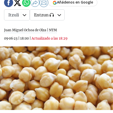
Añádenos en Google
Itzuli
Entzun
Juan Miguel Ochoa de Olza | NTM
09·06·23
|
18:00
|
Actualizado a las 18:29