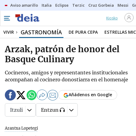
Aviso amarillo
Italia
Eclipse
Terzic
Cruz Gorbeia
Messi
G
Kiosko
GASTRONOMÍA
VIVIR
DE PURA CEPA
ESTRELLAS MIC
Arzak, patrón de honor del
Basque Culinary
Cocineros, amigos y representantes institucionales
acompañan al cocinero donostiarra en el homenaje
Añádenos en Google
Itzuli
Entzun
Arantxa Lopetegi