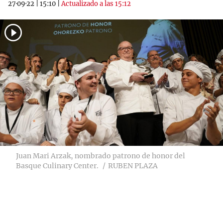
27·09·22
|
15:10
|
Actualizado a las 15:12
Juan Mari Arzak, nombrado patrono de honor del
Basque Culinary Center.
RUBEN PLAZA