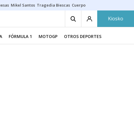
uesas
Mikel Santos
Tragedia Biescas
Cuerpo ría
Inmigración Bizkaia
Kiosko
A
FÓRMULA 1
MOTOGP
OTROS DEPORTES