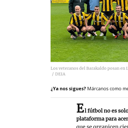
Los veteranos del Barakaldo posan en L
DEIA
¿Ya nos sigues?
Márcanos como me
E
l fútbol no es so
plataforma para acen
que se organicen cie