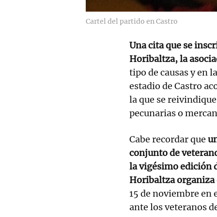
Cartel del partido en Castro
Una cita que se insc
Horibaltza,
la asocia
tipo de causas y en 
estadio de Castro ac
la que se reivindiqu
pecunarias o mercant
Cabe recordar que
un
conjunto de veterano
la vigésimo edición
Horibaltza
organiza
15 de noviembre en 
ante los veteranos de