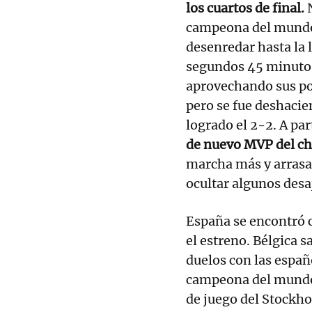
los cuartos de final.
campeona del mundo 
desenredar hasta la l
segundos 45 minutos.
aprovechando sus po
pero se fue deshacie
logrado el 2-2. A part
de nuevo MVP del c
marcha más y arrasa
ocultar algunos desa
España se encontró
el estreno. Bélgica s
duelos con las españo
campeona del mundo, 
de juego del Stockh