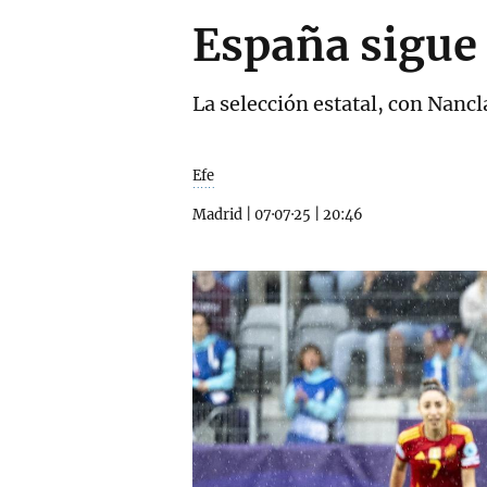
España sigue 
La selección estatal, con Nancla
Efe
Madrid
|
07·07·25
|
20:46