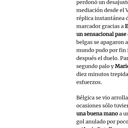
perdonó un desajuste
mediación desde el V
réplica instantánea 
marcador gracias a
E
un sensacional pase 
belgas se apagaron a
mundo pudo por fin 
después el duelo. Pa
segundo palo y
Mario
diez minutos trepida
esfuerzos.
Bélgica se vio arroll
ocasiones sólo tuvi
una buena mano
a u
gol anulado por poco