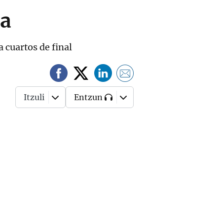
pa
a cuartos de final
Itzuli
Entzun