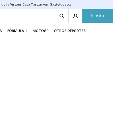
 de la Virgen
Casa Targaryen
Gaztelugatxe
Athletic
Aste Nagusia
C
Kiosko
A
FÓRMULA 1
MOTOGP
OTROS DEPORTES