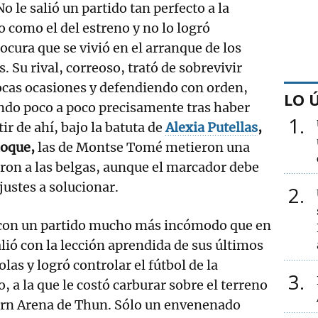
No le salió un partido tan perfecto a la
como el del estreno y no lo logró
ocura que se vivió en el arranque de los
 Su rival, correoso, trató de sobrevivir
cas ocasiones y defendiendo con orden,
LO 
ndo poco a poco precisamente tras haber
1
ir de ahí, bajo la batuta de
Alexia Putellas
,
hoque,
las de Montse Tomé metieron una
ron a las belgas, aunque el marcador debe
justes a solucionar.
2
 con un partido mucho más incómodo que en
alió con la lección aprendida de sus últimos
las y logró controlar el fútbol de la
3
a la que le costó carburar sobre el terreno
orn Arena de Thun. Sólo un envenenado