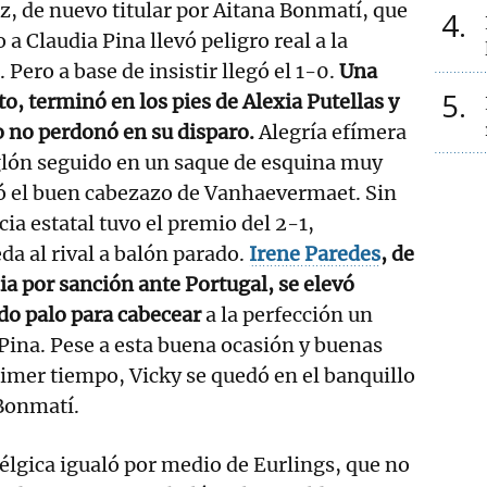
z, de nuevo titular por Aitana Bonmatí, que
4
a Claudia Pina llevó peligro real a la
 Pero a base de insistir llegó el 1-0.
Una
5
o, terminó en los pies de Alexia Putellas y
o no perdonó en su disparo.
Alegría efímera
glón seguido en un saque de esquina muy
ó el buen cabezazo de Vanhaevermaet. Sin
ia estatal tuvo el premio del 2-1,
a al rival a balón parado.
Irene Paredes
, de
ia por sanción ante Portugal, se elevó
do palo para cabecear
a la perfección un
Pina. Pese a esta buena ocasión y buenas
rimer tiempo, Vicky se quedó en el banquillo
 Bonmatí.
lgica igualó por medio de Eurlings, que no