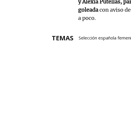
y Alexia Putellas, p
goleada
con aviso de
a poco.
TEMAS
Selección española femen
Alexia Putellas
Aitana 