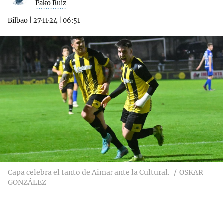
Pako Ruiz
Bilbao
|
27·11·24
|
06:51
Capa celebra el tanto de Aimar ante la Cultural.
OSKAR
GONZÁLEZ