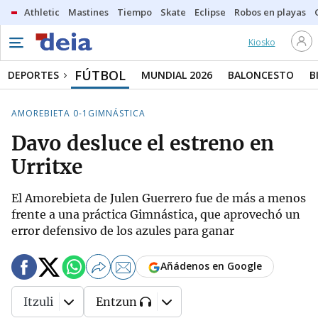
Athletic
Mastines
Tiempo
Skate
Eclipse
Robos en playas
Kiosko
FÚTBOL
DEPORTES
MUNDIAL 2026
BALONCESTO
B
AMOREBIETA 0-1GIMNÁSTICA
Davo desluce el estreno en
Urritxe
El Amorebieta de Julen Guerrero fue de más a menos
frente a una práctica Gimnástica, que aprovechó un
error defensivo de los azules para ganar
Añádenos en Google
Itzuli
Entzun