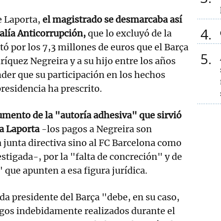
e Laporta,
el magistrado se desmarcaba así
4
scalía Anticorrupción,
que lo excluyó de la
ó por los 7,3 millones de euros que el Barça
5
ríquez Negreira y a su hijo entre los años
nder que su participación en los hechos
residencia ha prescrito.
umento de la "autoría adhesiva" que sirvió
 a Laporta
-los pagos a Negreira son
 junta directiva sino al FC Barcelona como
stigada-, por la "falta de concreción" y de
 que apunten a esa figura jurídica.
ada presidente del Barça "debe, en su caso,
agos indebidamente realizados durante el