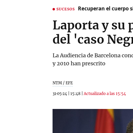
Recuperan el cuerpo si
SUCESOS
Laporta y su 
del 'caso Neg
La Audiencia de Barcelona conc
y 2010 han prescrito
NTM / EFE
31·05·24
|
15:48
|
Actualizado a las 15:54