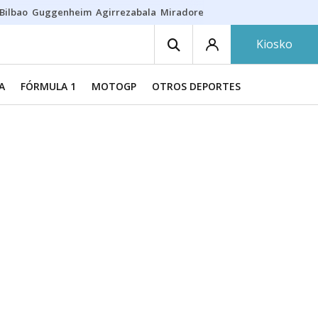
Bilbao
Guggenheim
Agirrezabala
Miradores en Bilbao
Arrese
Sequí
Kiosko
A
FÓRMULA 1
MOTOGP
OTROS DEPORTES