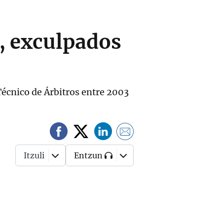
a, exculpados
Técnico de Árbitros entre 2003
Itzuli
Entzun