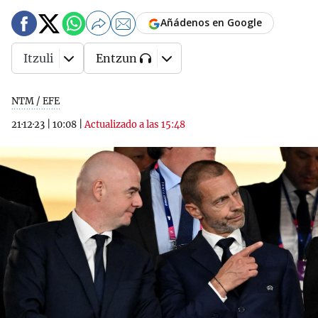
Añádenos en Google
Itzuli
Entzun
NTM / EFE
21·12·23
|
10:08
|
Actualizado a las 15:48