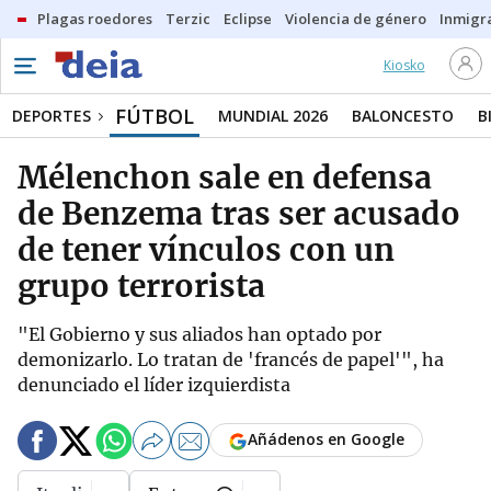
Plagas roedores
Terzic
Eclipse
Violencia de género
Inmigra
Kiosko
FÚTBOL
DEPORTES
MUNDIAL 2026
BALONCESTO
B
Mélenchon sale en defensa
de Benzema tras ser acusado
de tener vínculos con un
grupo terrorista
"El Gobierno y sus aliados han optado por
demonizarlo. Lo tratan de 'francés de papel'", ha
denunciado el líder izquierdista
Añádenos en Google