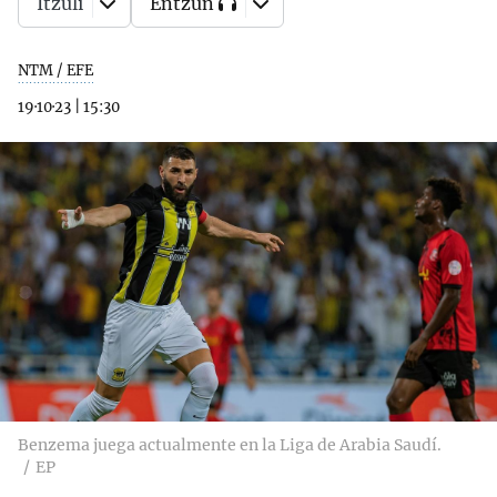
Itzuli
Entzun
NTM / EFE
19·10·23
|
15:30
Benzema juega actualmente en la Liga de Arabia Saudí.
EP