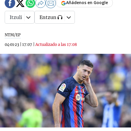
Añádenos en Google
Itzuli
Entzun
NTM/EP
04·01·23
|
17:07
|
Actualizado a las 17:08