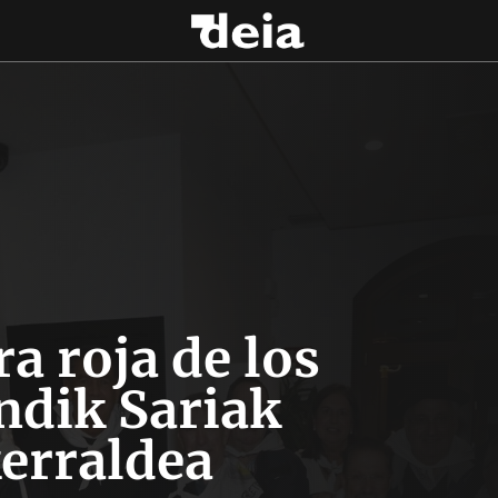
a roja de los
dik Sariak
erraldea