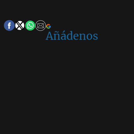
Añádenos
en
Google