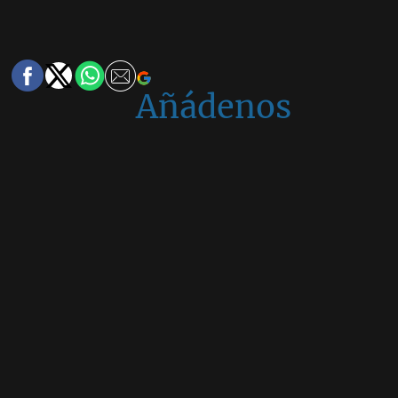
Añádenos
en
Google