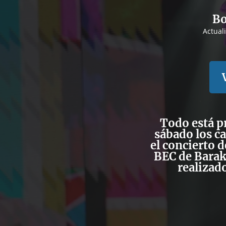
Bo
Actual
Todo está p
sábado los c
el concierto 
BEC de Baraka
realizad