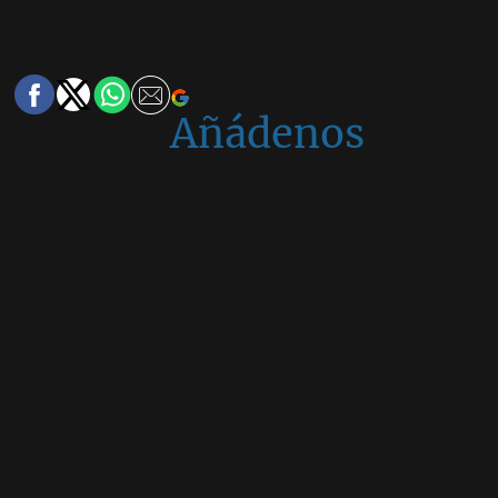
Añádenos
en
Google