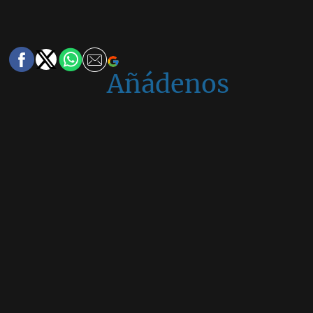
Añádenos
en
Google