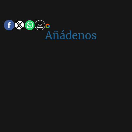
Añádenos
en
Google