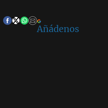
Añádenos
en
Google