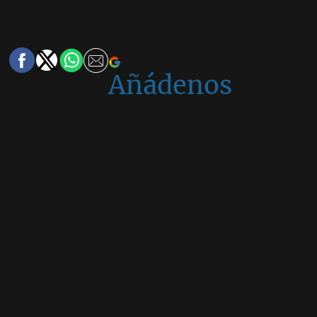
Añádenos
en
Google