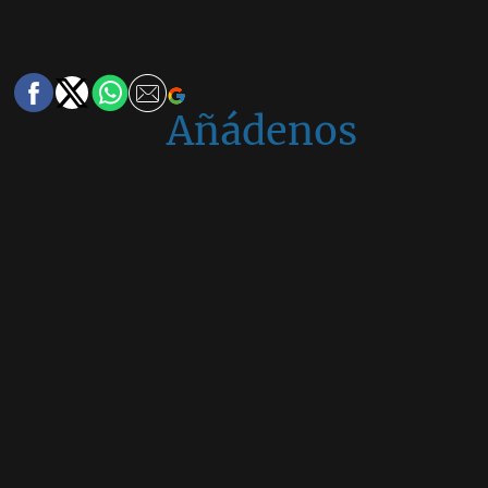
Añádenos
en
Google